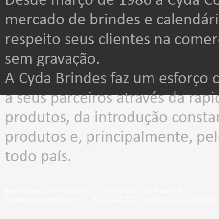
Desde março de 1986 a Cyda Co
mercado de brindes e calendár
respeito seus clientes na comer
sem gravação.
A Cyda Brindes faz um esforço
a seus parceiros através da rap
produtos, da introdução consta
produtos e, principalmente, p
todo país.
Rua do Carmo, 142-146 - Centro - CEP 01019-020 - São Paulo - SP
vendas@cydabrindes.com.br - +55 11 3242.7535 - 11 3106.1161 - 11 3106.60