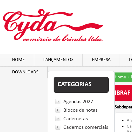
HOME
LANÇAMENTOS
EMPRESA
L
DOWNLOADS
Home
»
CATEGORIAS
IBRAF
Agendas 2027
Subdepa
Blocos de notas
Cadernetas
An
Ca
Cadernos comerciais