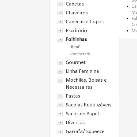
Bo
Canetas
Ca
Chaveiros
Me
Fo
Canecas e Copos
Co
Escritório
Ma
Folhinhas
- Ibraf
- Zamberetti
Gourmet
Linha Feminina
Mochilas, Bolsas e
Necessaires
Pastas
Sacolas Reutilizáveis
Sacos de Papel
Diversos
Garrafa/ Squeeze