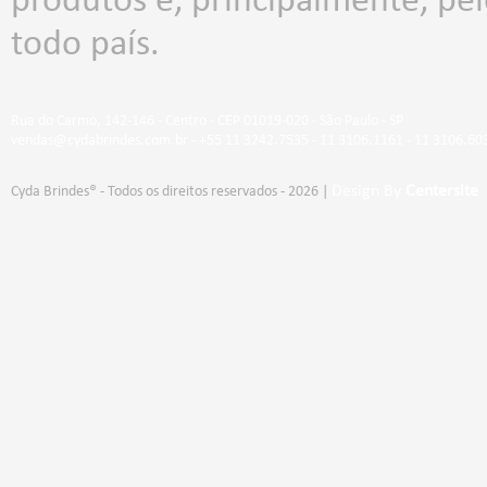
produtos e, principalmente, p
todo país.
Rua do Carmo, 142-146 - Centro - CEP 01019-020 - São Paulo - SP
vendas@cydabrindes.com.br - +55 11 3242.7535 - 11 3106.1161 - 11 3106.60
Design By
Centersite
Cyda Brindes® - Todos os direitos reservados - 2026 |