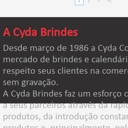
1
2
>
>|
A Cyda Brindes
Desde março de 1986 a Cyda Co
mercado de brindes e calendár
respeito seus clientes na comer
sem gravação.
A Cyda Brindes faz um esforço
a seus parceiros através da rap
produtos, da introdução consta