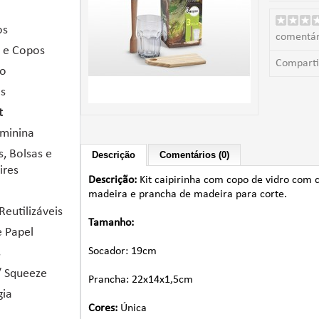
os
comentár
 e Copos
Comparti
io
as
t
eminina
, Bolsas e
Descrição
Comentários (0)
ires
Descrição:
Kit caipirinha com copo de vidro com 
madeira e prancha de madeira para corte.
Reutilizáveis
Tamanho:
e Papel
Socador: 19cm
s
/ Squeeze
Prancha: 22x14x1,5cm
gia
Cores:
Única