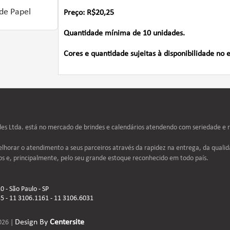
de Papel
Preço: R$20,25
Quantidade mínima de 10 unidades.
Cores e quantidade sujeitas à disponibilidade no 
s Ltda. está no mercado de brindes e calendários atendendo com seriedade e re
lhorar o atendimento a seus parceiros através da rapidez na entrega, da qualid
os e, principalmente, pelo seu grande estoque reconhecido em todo país.
 - São Paulo - SP
5 - 11 3106.1161 - 11 3106.6031
Design By
Centersite
2026 |