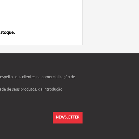
estoque.
speito seus clientes na comercialização de
ade de seus produtos, da introdução
NEWSLETTER