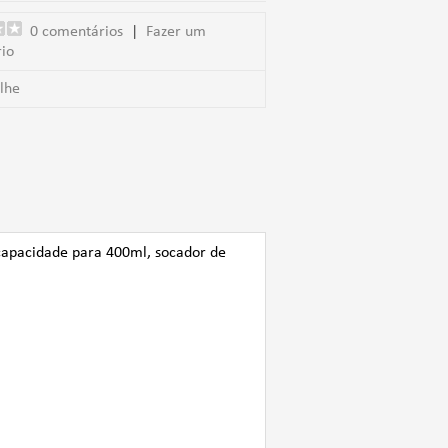
0 comentários
|
Fazer um
io
lhe
capacidade para 400ml, socador de