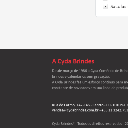
Sacolas 
A Cyda Brindes
Desde março de 1986 a Cyda Comércio de Brinde
brindes e calendários sem gravação.
A Cyda Brindes faz um esforço contínuo para me
constante de novidades em sua linha de produt
Rua do Carmo, 142-146 - Centro - CEP 01019-020
vendas@cydabrindes.com.br - +55 11 3242.753
Cyda Brindes® - Todos os direitos reservados - 