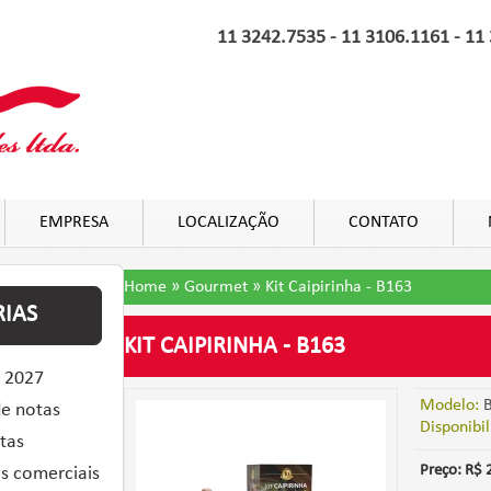
11 3242.7535 - 11 3106.1161 - 11
EMPRESA
LOCALIZAÇÃO
CONTATO
Home
»
Gourmet
»
Kit Caipirinha - B163
IAS
KIT CAIPIRINHA - B163
 2027
Modelo:
B
de notas
Disponibil
tas
Preço: R$ 
s comerciais