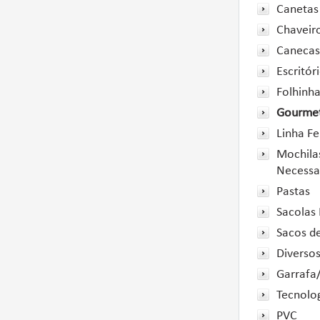
Canetas
Chaveir
Canecas
Escritór
Folhinh
Gourme
Linha F
Mochilas
Necessa
Pastas
Sacolas 
Sacos d
Diverso
Garrafa
Tecnolo
PVC