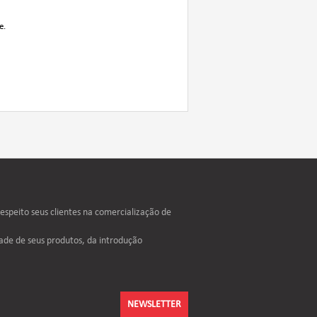
e.
speito seus clientes na comercialização de
ade de seus produtos, da introdução
NEWSLETTER