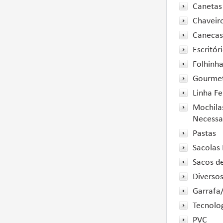
Canetas
Chaveir
Canecas
Escritór
Folhinh
Gourme
Linha F
Mochilas
Necessa
Pastas
Sacolas 
Sacos d
Diverso
Garrafa
Tecnolo
PVC