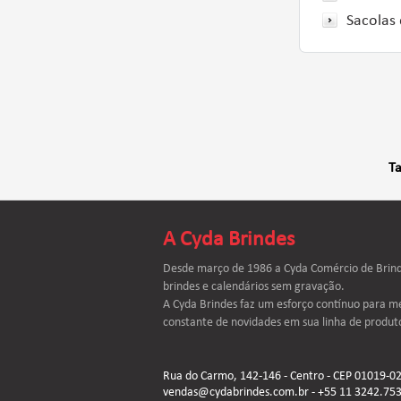
Sacolas 
Ta
A Cyda Brindes
Desde março de 1986 a Cyda Comércio de Brinde
brindes e calendários sem gravação.
A Cyda Brindes faz um esforço contínuo para me
constante de novidades em sua linha de produt
Rua do Carmo, 142-146 - Centro - CEP 01019-020
vendas@cydabrindes.com.br - +55 11 3242.753