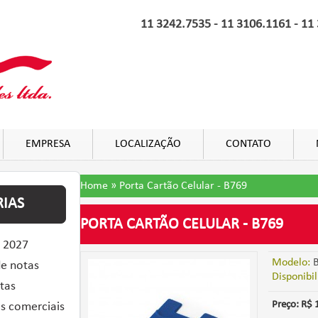
11 3242.7535 - 11 3106.1161 - 11
EMPRESA
LOCALIZAÇÃO
CONTATO
Home
»
Porta Cartão Celular - B769
IAS
PORTA CARTÃO CELULAR - B769
 2027
Modelo:
B
de notas
Disponibil
tas
Preço: R$ 
s comerciais