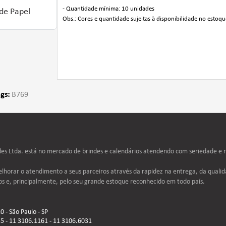
- Quantidade mínima: 10 unidades
de Papel
Obs.: Cores e quantidade sujeitas à disponibilidade no estoqu
gs:
B769
s Ltda. está no mercado de brindes e calendários atendendo com seriedade e re
lhorar o atendimento a seus parceiros através da rapidez na entrega, da qualid
os e, principalmente, pelo seu grande estoque reconhecido em todo país.
 - São Paulo - SP
5 - 11 3106.1161 - 11 3106.6031