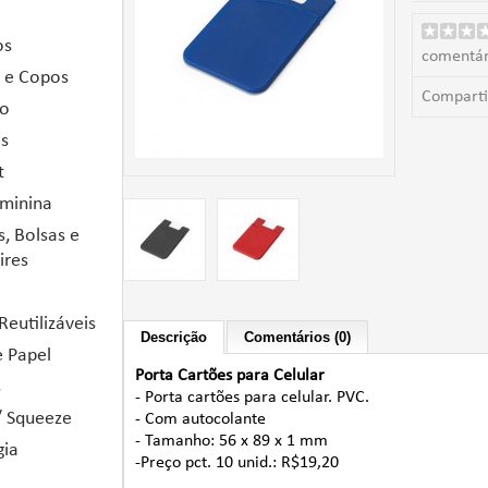
os
comentár
 e Copos
Comparti
io
as
t
eminina
, Bolsas e
ires
Reutilizáveis
Descrição
Comentários (0)
e Papel
Porta Cartões para Celular
s
- Porta cartões para celular. PVC.
/ Squeeze
- Com autocolante
- Tamanho: 56 x 89 x 1 mm
gia
-Preço pct. 10 unid.: R$19,20