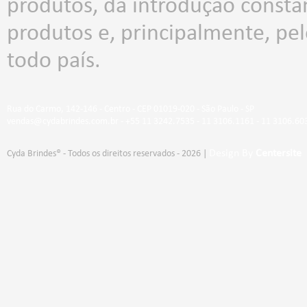
produtos, da introdução consta
produtos e, principalmente, p
todo país.
Rua do Carmo, 142-146 - Centro - CEP 01019-020 - São Paulo - SP
vendas@cydabrindes.com.br - +55 11 3242.7535 - 11 3106.1161 - 11 3106.60
Design By
Centersite
Cyda Brindes® - Todos os direitos reservados - 2026 |