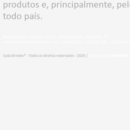
produtos e, principalmente, p
todo país.
Rua do Carmo, 142-146 - Centro - CEP 01019-020 - São Paulo - SP
vendas@cydabrindes.com.br - +55 11 3242.7535 - 11 3106.1161 - 11 3106.60
Design By
Centersite
Cyda Brindes® - Todos os direitos reservados - 2026 |